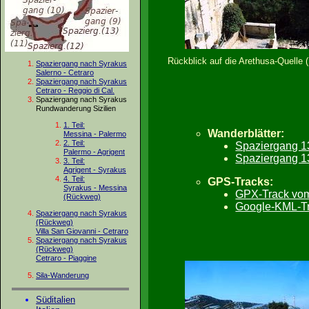
Rückblick auf die Arethusa-Quelle 
Spaziergang nach Syrakus
Salerno - Cetraro
Spaziergang nach Syrakus
Cetraro - Reggio di Cal.
Spaziergang nach Syrakus
Rundwanderung Sizilien
1. Teil:
Wanderblätter:
Messina - Palermo
2. Teil:
Spaziergang 13
Palermo - Agrigent
Spaziergang 13
3. Teil:
Agrigent - Syrakus
4. Teil:
GPS-Tracks:
Syrakus - Messina
GPX-Track vom 
(Rückweg)
Google-KML-Tra
Spaziergang nach Syrakus
(Rückweg)
Villa San Giovanni - Cetraro
Spaziergang nach Syrakus
(Rückweg)
Cetraro - Piaggine
Sila-Wanderung
Süditalien