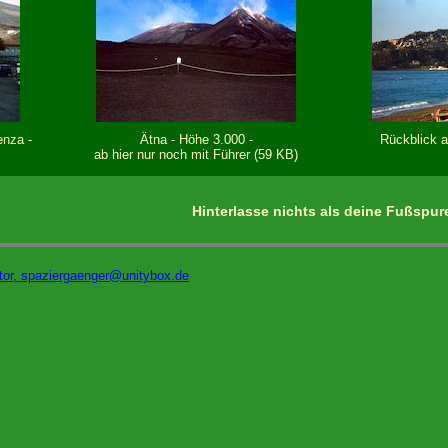
enza -
Ätna - Höhe 3.000 -
Rückblick a
ab hier nur noch mit Führer (59 KB)
Hinterlasse nichts als deine Fußspur
tor, spaziergaenger@unitybox.de