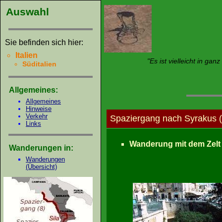
Auswahl
Sie befinden sich hier:
Italien
"Es ist vielleicht in g
Süditalien
Allgemeines:
Allgemeines
Hinweise
Verkehr
Spaziergang nach Syrakus (R
Links
Wanderung mit dem Zelt 
Wanderungen in:
Wanderungen
(Übersicht)