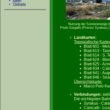
Italien
Titelseite
Nutzung der Sonnenenergie b
Priolo Gargallo (Provinz Syrakus) 
Landkarten:
Topografische Karte
Blatt 601 - Mes
Blatt 613 - Tao
Blatt 614 - S. 
Blatt 624 - Mo
Blatt 625 - Aci
Blatt 634 - Cat
Blatt 641 - Aug
Blatt 646 - Sir
Übersichtskarte:
Marco Polo Kar
Verbindungen:
sie
Die wichtigsten Bah
Syrakus - Catan
Canicatti - Lic