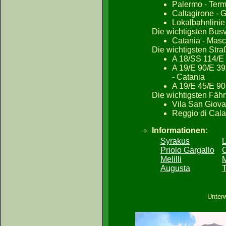
Palermo - Term
Caltagirone - G
Lokalbahnlinie
Die wichtigsten Bus
Catania - Masca
Die wichtigsten Str
A 18/SS 114/E 
A 19/E 90/E 392
- Catania
A 19/E 45/E 90:
Die wichtigsten Fäh
Vila San Giova
Reggio di Cala
Informationen:
Syrakus
L
Priolo Gargallo
C
Melilli
M
Augusta
T
Unter