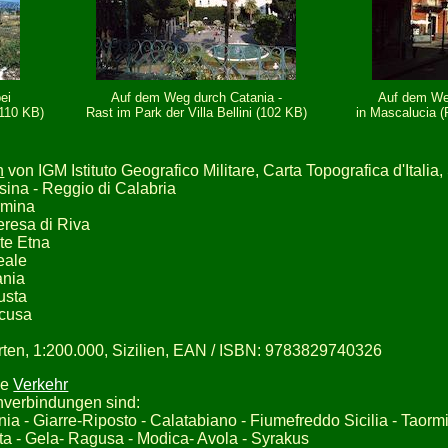
ei
Auf dem Weg durch Catania -
Auf dem We
(110 KB)
Rast im Park der Villa Bellini (102 KB)
in Mascalucia (
n
von IGM Istituto Geografico Militare, Carta Topografica d'Italia,
sina - Reggio di Calabria
rmina
Teresa di Riva
nte Etna
reale
ania
usta
acusa
ten, 1:200.000, Sizilien, EAN / ISBN: 9783829740326
he
Verkehr
nverbindungen sind:
ia - Giarre-Riposto - Calatabiano - Fiumefreddo Sicilia - Taormi
ata - Gela- Ragusa - Modica- Avola - Syrakus