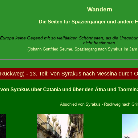
Wandern
Die Seiten für Spaziergänger und andere
anz Europa keine Gegend mit so vielfältigen Schönheiten, als die Umgebu
nicht bestimmen."
(Johann Gottfried Seume. Spaziergang nach Syrakus im Jahr 
ückweg) - 13. Teil: Von Syrakus nach Messina durch Os
von Syrakus über Catania und über den Ätna und Taormina 
Abschied von Syrakus - Rückweg nach Gr