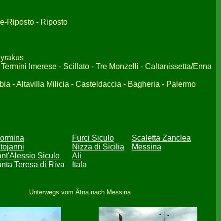
e-Riposto - Riposto
Syrakus
 Termini Imerese - Scillato - Tre Monzelli - Caltanissetta/Enna
ia - Altavilla Milicia - Casteldaccia - Bagheria - Palermo
ormina
Furci Siculo
Scaletta Zanclea
tojanni
Nizza di Sicilia
Messina
nt'Alessio Siculo
Ali
nta Teresa di Riva
Itala
Unterwegs vom Ätna nach Messina