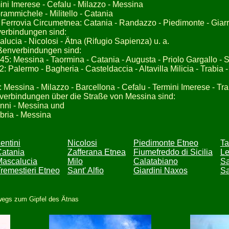
ini Imerese - Cefalu - Milazzo - Messina
rammichele - Militello - Catania
 Ferrovia Circumetnea: Catania - Randazzo - Piedimonte - Giarr
verbindungen sind:
lucia - Nicolosi - Ätna (Rifugio Sapienza) u. a.
aßenverbindungen sind:
45: Messina - Taormina - Catania - Augusta - Priolo Gargallo - 
: Palermo - Bagheria - Casteldaccia - Altavilla Milicia - Trabia -
 Messina - Milazzo - Barcellona - Cefalu - Termini Imerese - Trab
rverbindungen über die Straße von Messina sind:
nni - Messina und
bria - Messina
entini
Nicolosi
Piedimonte Etneo
Ta
atania
Zafferana Etnea
Fiumefreddo di Sicilia
Le
ascalucia
Milo
Calatabiano
Sa
remestieri Etneo
Sant' Alfio
Giardini Naxos
Sa
wegs zum Gipfel des Ätnas