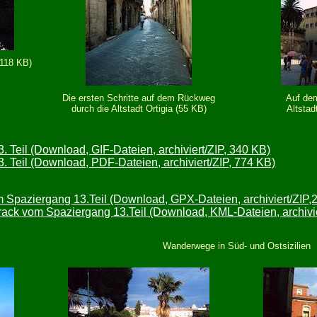
(118 KB)
Die ersten Schritte auf dem Rückweg
Auf de
durch die Altstadt Ortigia (55 KB)
Altstad
. Teil (Download, GIF-Dateien, archiviert/ZIP, 340 KB)
. Teil (Download, PDF-Dateien, archiviert/ZIP, 774 KB)
Spaziergang 13.Teil (Download, GPX-Dateien, archiviert/ZIP,
ck vom Spaziergang 13.Teil (Download, KML-Dateien, archivie
Wanderwege in Süd- und Ostsizilien