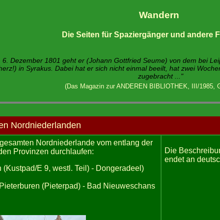
Wandern
Die Seiten für Spaziergänger und andere
6. Dezember 1801 geht er (Johann Gottfried Seume) von dem bei Leipz
cherz!) in Syrakus. Dabei hat er sich nicht einmal beeilt, hat zwei Woc
zugebracht ..."
(Das Magazin zur ANDEREN BIBLIOTHEK, III/1985, G
en Nordniederlanden
e gesamten Nordniederlande vom entlang der
Die Beschreibun
den Provinzen durchlaufen:
endet an deuts
n (Kustpad/E 9, westl. Teil) - Dongeradeel)
Pieterburen (Pieterpad) - Bad Nieuweschans