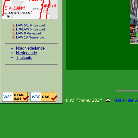
LAW 5/E 9 Kustpad
E 9/LAW 5 Kustpad
LAW 9 Pieterpad
LAW 10 Noaberpad
Nordniederlande
Niederlande
Titelseite
© W. Timmer 2024
Mail an den 