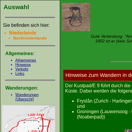
Auswahl
Sie befinden sich hier:
Niederlande
Gute Verbindung: "Am 
Nordniederlande
1802 ist er (kein S
Allgemeines:
Allgemeines
Hinweise
Verkehr
Links
Hinweise zum Wandern in d
Der Kustpad/E 9 führt durch di
Wanderungen:
Küste. Dabei werden die folgen
Wanderungen
(Übersicht)
Fryslân (Zurich - Harlinge
und
Groningen (Lauwersoog - 
(Noaberpad))