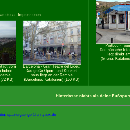
arcelona - Impressionen
Portbou - Tour
Das hübsche Info
liegt direkt a
(Girona, Kataloni
 Stadt vom
Barcelona - Gran Teatre del Liceu:
m hohen
Das große Opern- und Konzert-
agarola
haus liegt an der Rambla
 (72 KB)
(Barcelona, Katalonien) (160 KB)
Hinterlasse nichts als deine Fußspur
utor, spaziergaenger@unitybox.de