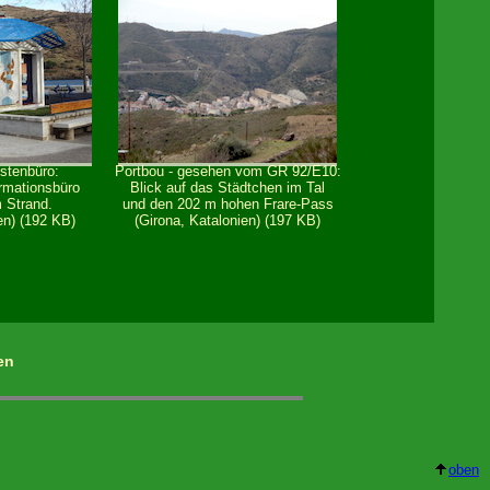
istenbüro:
Portbou - gesehen vom GR 92/E10:
rmationsbüro
Blick auf das Städtchen im Tal
m Strand.
und den 202 m hohen Frare-Pass
en) (192 KB)
(Girona, Katalonien) (197 KB)
en
oben