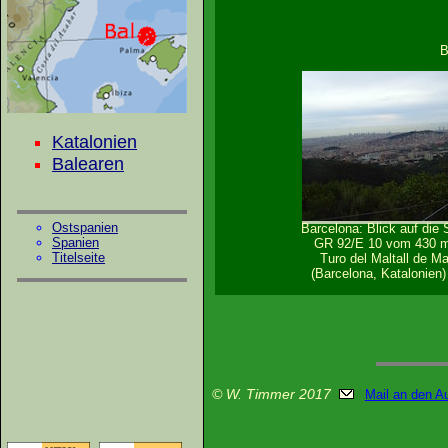
B
Katalonien
Balearen
Ostspanien
Barcelona: Blick auf die
Spanien
GR 92/E 10 vom 430 
Titelseite
Turo del Maltall de M
(Barcelona, Katalonien)
© W. Timmer 2017
Mail an den A