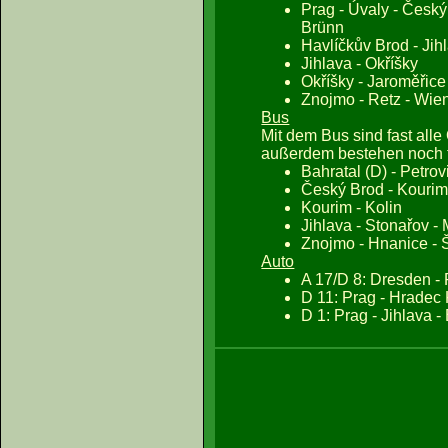
Prag - Úvaly - Český
Brünn
Havlíčkův Brod - Jih
Jihlava - Okříšky
Okříšky - Jaroměřic
Znojmo - Retz - Wie
Bus
Mit dem Bus sind fast alle
außerdem bestehen noch 
Bahratal (D) - Petrov
Český Brod - Kouri
Kourim - Kolin
Jihlava - Stonařov 
Znojmo - Hnanice - 
Auto
A 17/D 8: Dresden - 
D 11: Prag - Hradec
D 1: Prag - Jihlava -