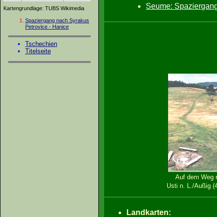
Seume: Spaziergang 
Kartengrundlage: TUBS Wikimedia
Spaziergang nach Syrakus
Petrovice - Hanice
Tschechien
Titelseite
Auf dem Weg 
Usti n. L./Außig 
Landkarten: