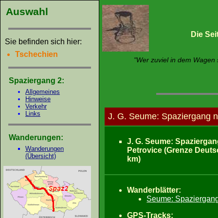
Auswahl
Die Se
Sie befinden sich hier:
Tschechien
"Wer zuviel in dem Wagen s
Spaziergang 2:
Allgemeines
Hinweise
Verkehr
Links
J. G. Seume: Spaziergang na
Wanderungen:
J. G. Seume: Spaziergan
Wanderungen
Petrovice (Grenze Deuts
(Übersicht)
km)
Wanderblätter:
Seume: Spaziergang 
GPS-Tracks: