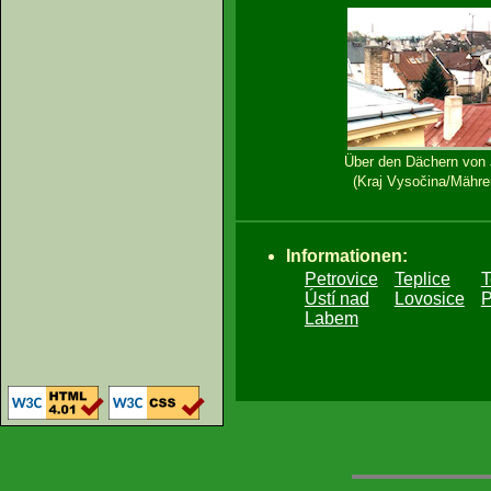
Über den Dächern von J
(Kraj Vysočina/Mähre
Informationen:
Petrovice
Teplice
T
Ústí nad
Lovosice
P
Labem