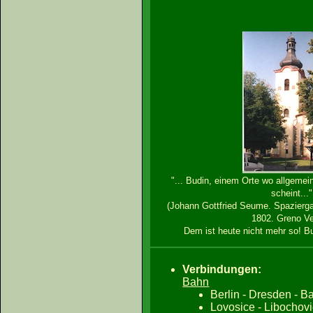
"... Budin, einem Orte wo allgemei
scheint..."
(Johann Gottfried Seume. Spazierg
1802. Greno Ve
Dem ist heute nicht mehr so! 
Verbindungen:
Bahn
Berlin - Dresden - B
Lovosice - Libochov