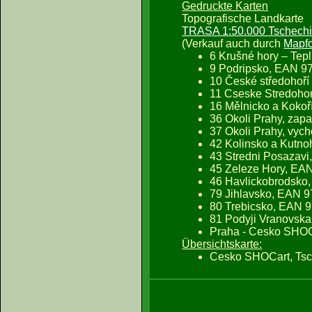
Gedruckte Karten
Topografische Landkarte
TRASA 1:50.000 Tschech
(Verkauf auch durch
Mapf
6 Krušné hory – Te
9 Podripsko, EAN 
10 České středohoř
11 Cseske Stredoho
16 Mělnicko a Koko
36 Okoli Prahy, za
37 Okoli Prahy, vy
42 Kolinsko a Kutn
43 Stredni Posazav
45 Zeleze Hory, E
46 Havlickobrodsk
79 Jihlavsko, EAN 
80 Trebicsko, EAN
81 Podyji Vranovsk
Praha - Cesko SHOC
Übersichtskarte:
Cesko SHOCart, Tsc