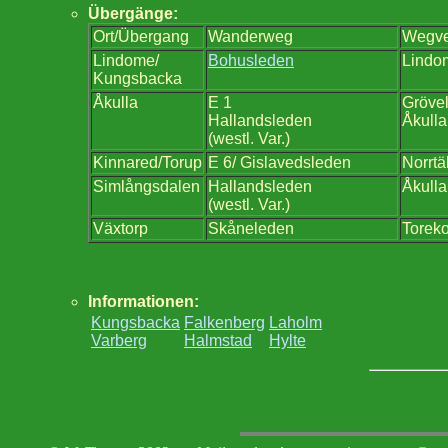
Übergänge:
Ort/Übergang
Wanderweg
Wegve
Lindome/
Bohusleden
Lindo
Kungsbacka
Åkulla
E 1
Grövel
Hallandsleden
Åkulla
(westl. Var.)
Kinnared/Torup
E 6/ Gislavedsleden
Norrtä
Simlångsdalen
Hallandsleden
Åkulla
(westl. Var.)
Växtorp
Skåneleden
Toreko
Informationen:
Kungsbacka
Falkenberg
Laholm
Varberg
Halmstad
Hylte