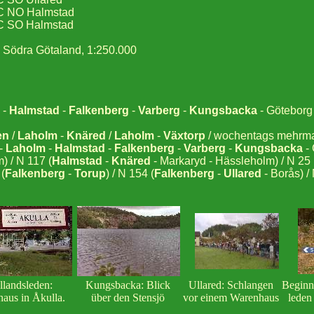
 4C NO Halmstad
4C SO Halmstad
 1, Södra Götaland, 1:250.000
-
Halmstad
-
Falkenberg
-
Varberg
-
Kungsbacka
- Göteborg 
en
/
Laholm
-
Knäred
/
Laholm
-
Växtorp
/ wochentags mehrma
 -
Laholm
-
Halmstad
-
Falkenberg
-
Varberg
-
Kungsbacka
- 
) / N 117 (
Halmstad
-
Knäred
- Markaryd - Hässleholm) / N 25 
(
Falkenberg
-
Torup
) / N 154 (
Falkenberg
-
Ullared
- Borås) /
llandsleden:
Kungsbacka: Blick
Ullared: Schlangen
Beginn
haus in Åkulla.
über den Stensjö
vor einem Warenhaus
leden