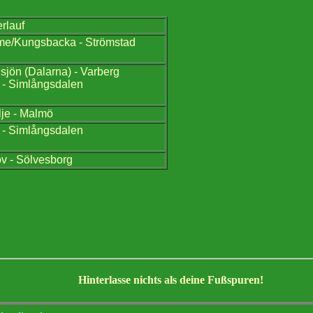
rlauf
me/Kungsbacka - Strömstad
sjön (Dalarna) - Varberg
 - Simlångsdalen
lje - Malmö
 - Simlångsdalen
v - Sölvesborg
Hinterlasse nichts als deine Fußspuren!