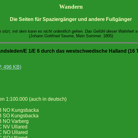
Wandern
Die Seiten für Spaziergänger und andere Fußgänger
sitzt, mit dem kann es nicht ordentlich gehen. Das Gefühl dieser Wahrheit s
(Johann Gottfried Seume, Mein Sommer. 1805)
dsleden/E 1/E 6 durch das westschwedische Halland (16 T
P, 496 KB)
ten 1:100.000 (auch in deutsch)
 6B NO Kungsbacka
 6B SO Kungsbacka
5B NO Varberg
5C NV Ullared
5C NO Ullared
5C SO Ullared