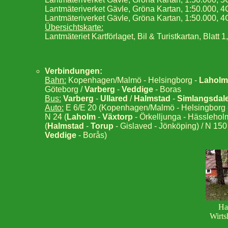
Lantmäteriverket Gävle, Gröna Kartan, 1:50.000,
Lantmäteriverket Gävle, Gröna Kartan, 1:50.000, 
Übersichtskarte:
Lantmäteriet Kartförlaget, Bil & Turistkartan, Blatt
Verbindungen:
Bahn:
Kopenhagen/Malmö - Helsingborg -
Laholm
Göteborg /
Varberg
-
Veddige
- Boras
Bus:
Varberg
-
Ullared
/
Halmstad
-
Simlangsdal
Auto:
E 6/E 20 (Kopenhagen/Malmö - Helsingborg
N 24 (
Laholm
-
Växtorp
- Örkelljunga - Hässleholm
(
Halmstad
-
Torup
- Gislaved - Jönköping) / N 150 
Veddige
- Borås)
Ha
Wirts