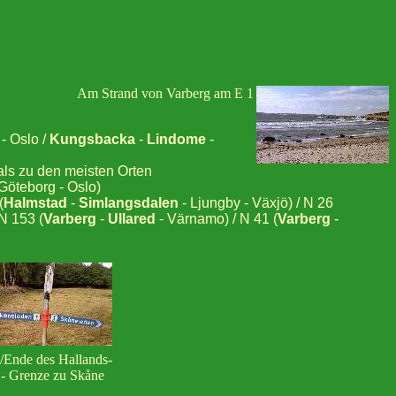
Am Strand von Varberg am E 1
- Oslo /
Kungsbacka
-
Lindome
-
ls zu den meisten Orten
Göteborg - Oslo)
(
Halmstad
-
Simlangsdalen
- Ljungby - Växjö) / N 26
 N 153 (
Varberg
-
Ullared
- Värnamo) / N 41 (
Varberg
-
/Ende des Hallands-
 - Grenze zu Skåne